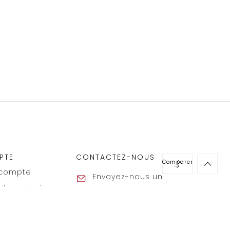
PTE
CONTACTEZ-NOUS
Comparer
compte
Envoyez-nous un
 de souhaits
message
info@masalto.eu
mandes
Appelez-nous au
sses
02 583 57 23