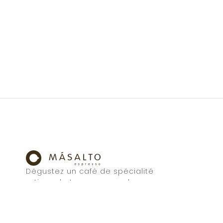
Dégustez un café de spécialité
artisanal et reconnu par les
professionnels de la restauration.
L’élégance du goût, à savourer aussi
chez vous.