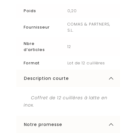
Poids
0,20
COMAS & PARTNERS,
Fournisseur
S.L.
Nbre
12
d’articles
Format
Lot de 12 cuillères
Description courte
Coffret de 12 cuillères à latte en
inox.
Notre promesse