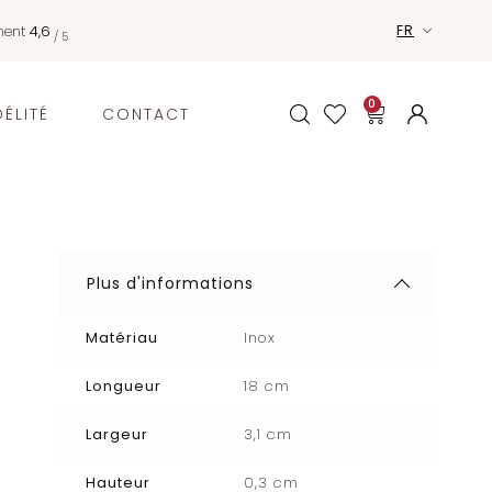
nent
4,6
FR
/ 5
0
ÉLITÉ
CONTACT
Plus d'informations
Matériau
Inox
Longueur
18 cm
Largeur
3,1 cm
Hauteur
0,3 cm