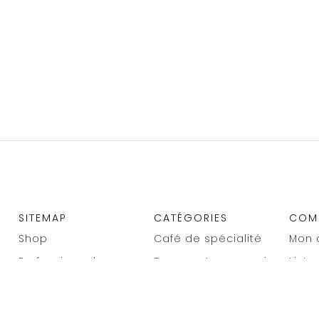
SITEMAP
CATÉGORIES
COM
Shop
Café de spécialité
Mon 
Professionnels
Tasses et accessoires
Liste
Programme de fidélité
Plateaux en bambou
Com
Contact
Gourmandises
Adre