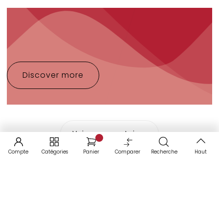
NEW COLLECTION
JEWELRY SET
FOR HER
Discover more
Voir commentaires
Compte
Catégories
Panier
Comparer
Recherche
Haut
LAISSER UN COMMENTAIRE
Votre adresse e-mail ne sera pas publiée.
Les
champs obligatoires sont indiqués avec
*