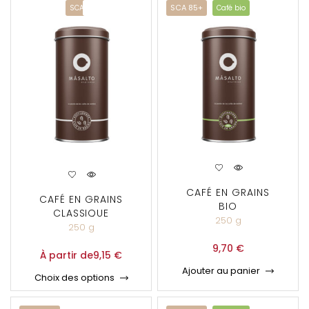
SCA 85+
SCA 83+
Café bio
CAFÉ EN GRAINS
CAFÉ EN GRAINS
BIO
CLASSIQUE
250 g
250 g
9,70
€
À partir de
9,15
€
Ajouter au panier
Choix des options