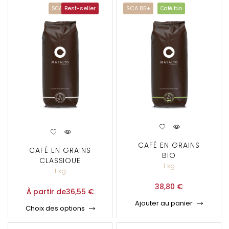
Best-seller
SCA 85+
SCA 83+
Café bio
CAFÉ EN GRAINS
CAFÉ EN GRAINS
BIO
CLASSIQUE
1 kg
1 kg
38,80
€
À partir de
36,55
€
Ajouter au panier
Choix des options