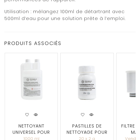
Utilisation : mélangez 100ml de détartrant avec
500ml d’eau pour une solution prête à l’emploi.
PRODUITS ASSOCIÉS
NETTOYANT
PASTILLES DE
FILTRE 
UNIVERSEL POUR
NETTOYAGE POUR
MAC
SYSTÈMES À LAIT
MACHINES À CAFÉ
TEC
1000 ml
20 x 2 g
Vendu 