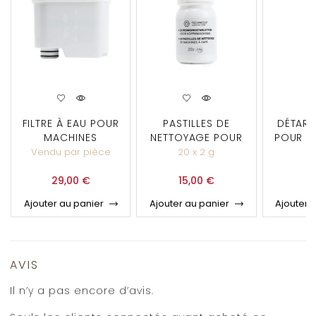
FILTRE À EAU POUR
PASTILLES DE
DÉTART
MACHINES
NETTOYAGE POUR
POUR M
TECHNICUP
MACHINES À CAFÉ
C
Vendu par pièce
20 x 2 g
2
29,00
€
15,00
€
8
Ajouter au panier
Ajouter au panier
Ajouter 
AVIS
Il n’y a pas encore d’avis.