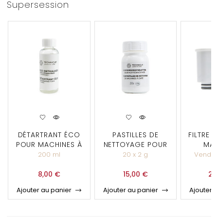
Supersession
DÉTARTRANT ÉCO
PASTILLES DE
FILTRE 
POUR MACHINES À
NETTOYAGE POUR
MAC
CAFÉ
MACHINES À CAFÉ
TEC
200 ml
20 x 2 g
Vendu 
8,00
€
15,00
€
29
Ajouter au panier
Ajouter au panier
Ajouter 