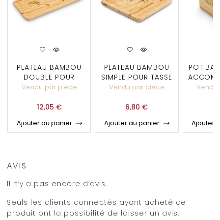
PLATEAU BAMBOU
PLATEAU BAMBOU
POT BA
DOUBLE POUR
SIMPLE POUR TASSE
ACCOMP
TASSES À CAFÉ
À CAFÉ
Vendu par pièce
Vendu par pièce
Vendu 
12,05
€
6,80
€
3
Ajouter au panier
Ajouter au panier
Ajouter 
AVIS
Il n’y a pas encore d’avis.
Seuls les clients connectés ayant acheté ce
produit ont la possibilité de laisser un avis.