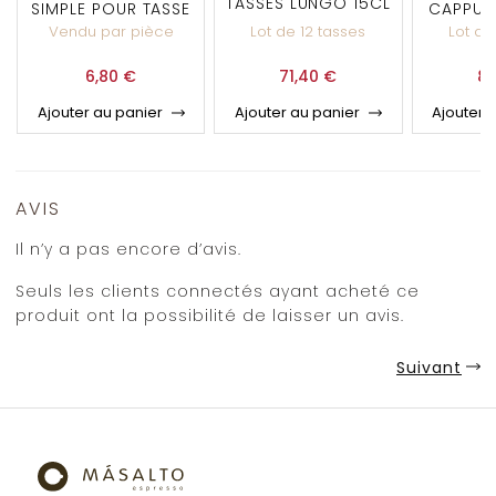
TASSES LUNGO 15CL
SIMPLE POUR TASSE
CAPPUC
À CAFÉ
Vendu par pièce
Lot de 12 tasses
Lot de
6,80
€
71,40
€
81
Ajouter au panier
Ajouter au panier
Ajouter 
AVIS
Il n’y a pas encore d’avis.
Seuls les clients connectés ayant acheté ce
produit ont la possibilité de laisser un avis.
Suivant